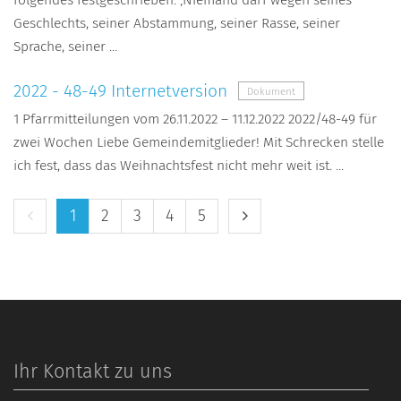
Geschlechts, seiner Abstammung, seiner Rasse, seiner
Sprache, seiner ...
2022 - 48-49 Internetversion
Dokument
1 Pfarrmitteilungen vom 26.11.2022 – 11.12.2022 2022/48-49 für
zwei Wochen Liebe Gemeindemitglieder! Mit Schrecken stelle
ich fest, dass das Weihnachtsfest nicht mehr weit ist. ...
Vorherige Seite
Nächste Seite
1
2
3
4
5
Ihr Kontakt zu uns