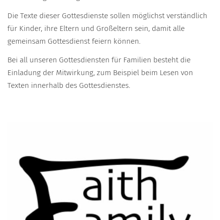
Die Texte dieser Gottesdienste sollen möglichst verständlich
für Kinder, ihre Eltern und Großeltern sein, damit alle
gemeinsam Gottesdienst feiern können.
Bei all unseren Gottesdiensten für Familien besteht die
Einladung der Mitwirkung, zum Beispiel beim Lesen von
Texten innerhalb des Gottesdienstes.